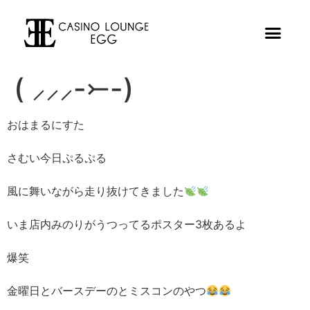
( ⸝⸝⸝-⤚-)
おはまるにすた
さむい今日ぷるぷる
風に舞いながら走り抜けてきました
いま店内みのりがうつってるポスター3枚あるよ
爆笑
金曜日とバースデーのとミスコンのやつ