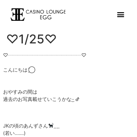
♡1/25♡
♡┈┈┈┈┈┈┈┈┈┈┈┈┈┈┈♡
こんにちは¨̮⃝
おやすみの間は
過去のお写真載せていこうかな·͜· ︎︎ᕷ
JKの頃のあんずさん
⸒⸒⸒⸒
(若い…….)