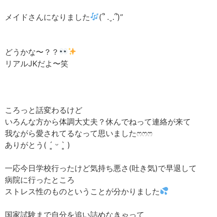
メイドさんになりました
(՞ .ˬ.՞)”‬
どうかな〜？？
リアルJKだよ〜笑
ころっと話変わるけど
いろんな方から体調大丈夫？休んでねって連絡が来て
我ながら愛されてるなって思いました‪ෆ‪‪ෆ‪‪ෆ‪
ありがとう( ´͈ ᵕ `͈ )
一応今日学校行ったけど気持ち悪さ(吐き気)で早退して
病院に行ったところ
ストレス性のものということが分かりました
国家試験まで自分を追い詰めなきゃって