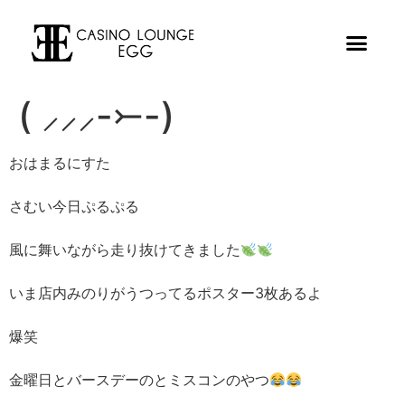
( ⸝⸝⸝-⤚-)
おはまるにすた
さむい今日ぷるぷる
風に舞いながら走り抜けてきました
いま店内みのりがうつってるポスター3枚あるよ
爆笑
金曜日とバースデーのとミスコンのやつ