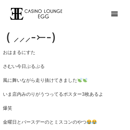
( ⸝⸝⸝-⤚-)
おはまるにすた
さむい今日ぷるぷる
風に舞いながら走り抜けてきました
いま店内みのりがうつってるポスター3枚あるよ
爆笑
金曜日とバースデーのとミスコンのやつ