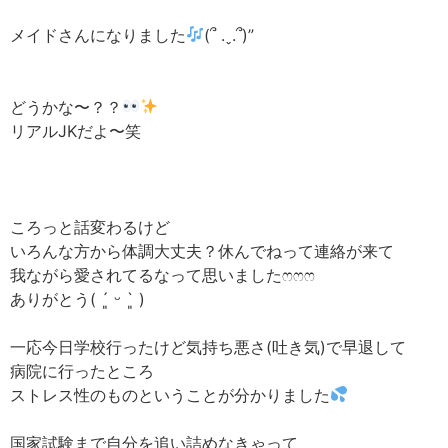
メイドさんになりました
(՞ .ˬ.՞)”‬
どうかな〜？？
リアルJKだよ〜笑
ころっと話変わるけど
いろんな方から体調大丈夫？休んでねって連絡が来て
我ながら愛されてるなって思いました‪ෆ‪‪ෆ‪‪ෆ‪
ありがとう( ´͈ ᵕ `͈ )
一応今日学校行ったけど気持ち悪さ(吐き気)で早退して
病院に行ったところ
ストレス性のものということが分かりました
国家試験まで自分を追い詰めなきゃって