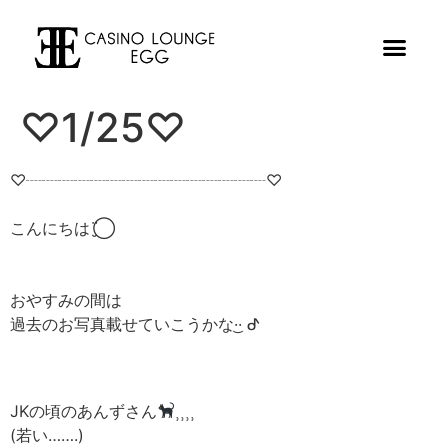
♡1/25♡
♡┈┈┈┈┈┈┈┈┈┈┈┈┈┈┈♡
こんにちは¨̮⃝
おやすみの間は
過去のお写真載せていこうかな·͜· ︎︎ᕷ
JKの頃のあんずさん
⸒⸒⸒⸒
(若い…….)