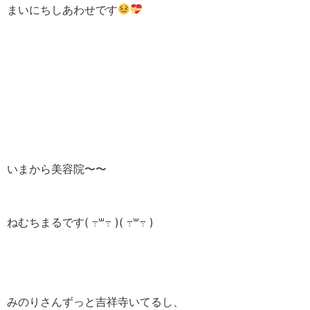
まいにちしあわせです
いまから美容院〜〜
ねむちまるです( ߹꒳​߹ )( ߹꒳​߹ )
みのりさんずっと吉祥寺いてるし、