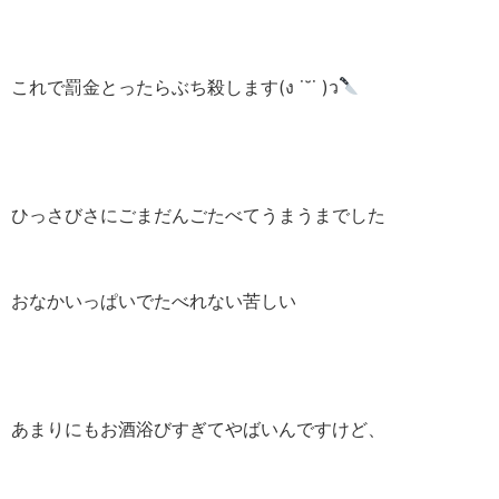
これで罰金とったらぶち殺します(ง ˙˘˙ )ว
ひっさびさにごまだんごたべてうまうまでした
おなかいっぱいでたべれない苦しい
あまりにもお酒浴びすぎてやばいんですけど、