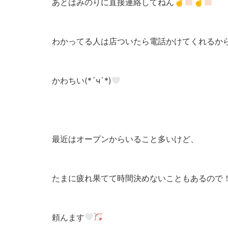
あとはみのりに直接連絡してねん☝
☝
わかってる人は店ついたら電話かけてくれるか
かわちい(*´ч`*)
最近はオープンからいること多いけど、
たまに疲れ果てて時間決めないこともあるので
頼んます