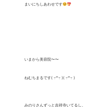
まいにちしあわせです
いまから美容院〜〜
ねむちまるです( ߹꒳​߹ )( ߹꒳​߹ )
みのりさんずっと吉祥寺いてるし、