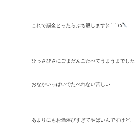
これで罰金とったらぶち殺します(ง ˙˘˙ )ว
ひっさびさにごまだんごたべてうまうまでした
おなかいっぱいでたべれない苦しい
あまりにもお酒浴びすぎてやばいんですけど、