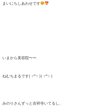
まいにちしあわせです
いまから美容院〜〜
ねむちまるです( ߹꒳​߹ )( ߹꒳​߹ )
みのりさんずっと吉祥寺いてるし、