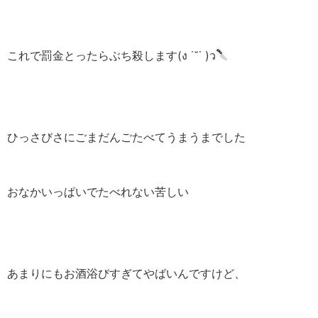
これで罰金とったらぶち殺します(ง ˙˘˙ )ว
ひっさびさにごまだんごたべてうまうまでした
おなかいっぱいでたべれない苦しい
あまりにもお酒浴びすぎてやばいんですけど、