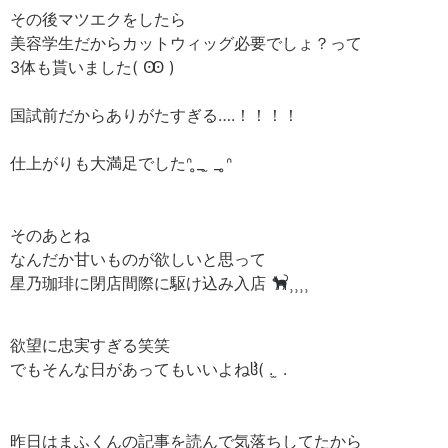
その後マツエクをしたら
美容学生だからカットウィッグ必要でしょ？って
3体も貰いました( Ꙭ )
国試前だからありがたすぎる….！！！！
仕上がりも大満足でしたᐢ ̥_ ̫ _ ̥ᐢ
そのあとね
なんだか甘いものが欲しいと思って
星乃珈琲に閉店間際に駆け込み入店‪
⸒⸒⸒⸒
欲望に忠実すぎる笑笑
でもそんな日があってもいいよねჱ̒( . ̫ .
昨日はまふくんの記事を読んで気落ちしてたから