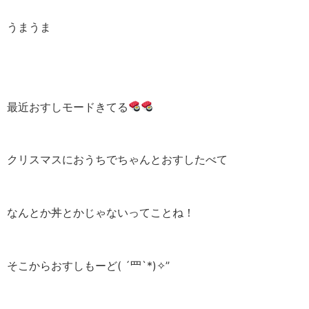
うまうま
最近おすしモードきてる
クリスマスにおうちでちゃんとおすしたべて
なんとか丼とかじゃないってことね！
そこからおすしもーど( ´罒`*)✧”