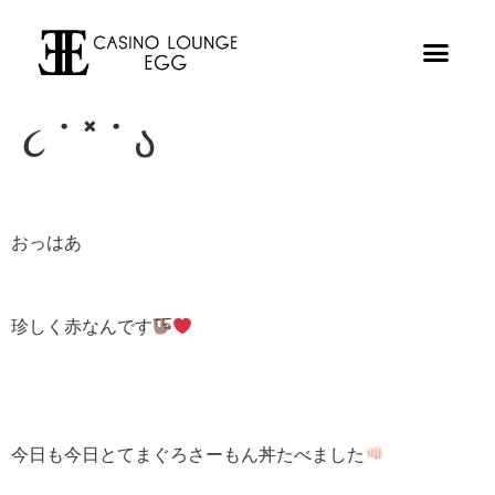
૮ ˙ ˟ ˙ ა
おっはあ
珍しく赤なんです
今日も今日とてまぐろさーもん丼たべました