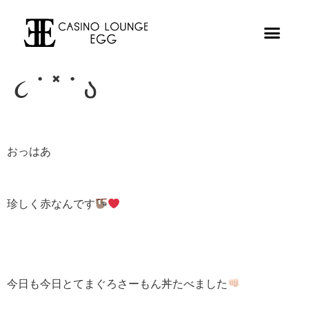
૮ ˙ ˟ ˙ ა
おっはあ
珍しく赤なんです
今日も今日とてまぐろさーもん丼たべました