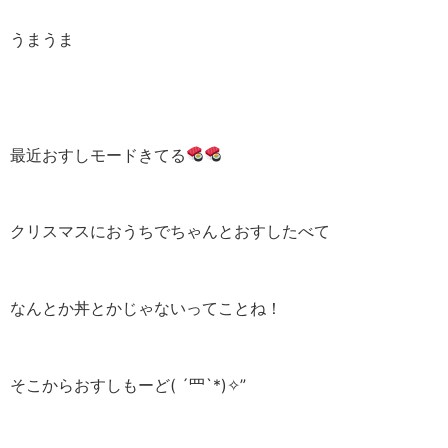
うまうま
最近おすしモードきてる
クリスマスにおうちでちゃんとおすしたべて
なんとか丼とかじゃないってことね！
そこからおすしもーど( ´罒`*)✧”