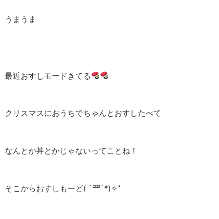
うまうま
最近おすしモードきてる
クリスマスにおうちでちゃんとおすしたべて
なんとか丼とかじゃないってことね！
そこからおすしもーど( ´罒`*)✧”