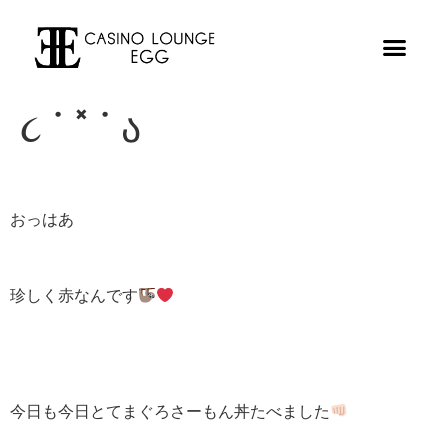
૮ ˙ ˟ ˙ ა
おっはあ
珍しく赤なんです
今日も今日とてまぐろさーもん丼たべました