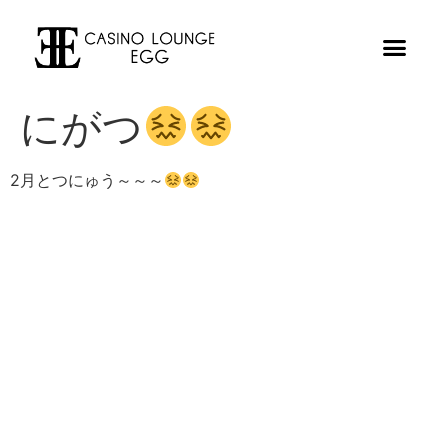
にがつ
2月とつにゅう～～～