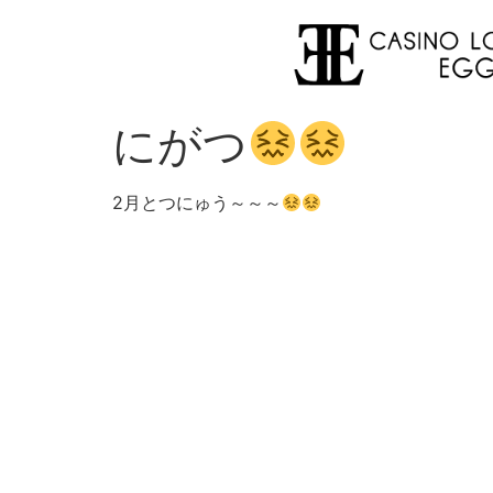
にがつ
2月とつにゅう～～～