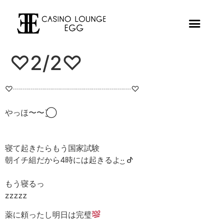
♡2/2♡
♡┈┈┈┈┈┈┈┈┈┈┈┈┈┈┈♡
やっほ〜〜¨̮⃝
寝て起きたらもう国家試験
朝イチ組だから4時には起きるよ·͜· ︎︎ᕷ
もう寝るっ
zzzzz
薬に頼ったし明日は完璧