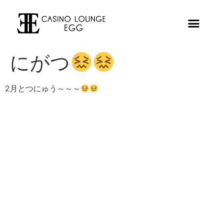
にがつ
2月とつにゅう～～～