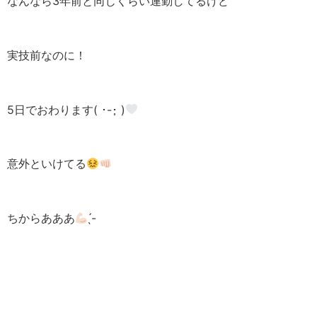
なんなら3年前と同じくらい連勤してるけど
実技前なのに！
5日でおわります( ･-･̥ )
意外といけてる
ちからあああ
̖́-