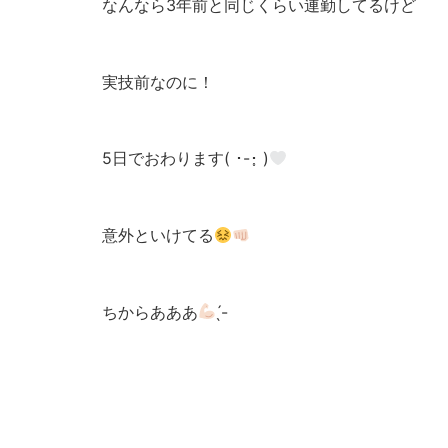
なんなら3年前と同じくらい連勤してるけど
実技前なのに！
5日でおわります( ･-･̥ )
意外といけてる
ちからあああ
̖́-