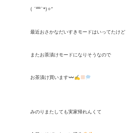
( ´罒`*)✧”
最近おさかなだいすきモードはいってたけど
またお茶漬けモードになりそうなので
お茶漬け買います〰︎✍
みのりまたしても実家帰れんくて