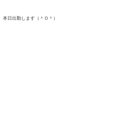
本日出勤します（＾Ｏ＾）