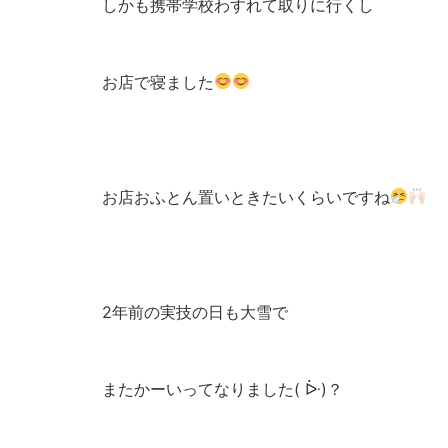
しかも携帯学校わすれて取りに行くし
お店で寝ました
お店おふとん置いときたいくらいですね
2年前の実技の日も大雪で
またかーいってなりました( ᐕ)？