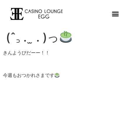
(ˆ꜆ . ̫ . )っ
きんようびだーー！！
今週もおつかれさまです