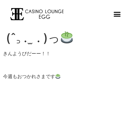
(ˆ꜆ . ̫ . )っ
きんようびだーー！！
今週もおつかれさまです