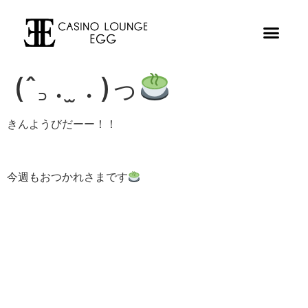
(ˆ꜆ . ̫ . )っ
きんようびだーー！！
今週もおつかれさまです