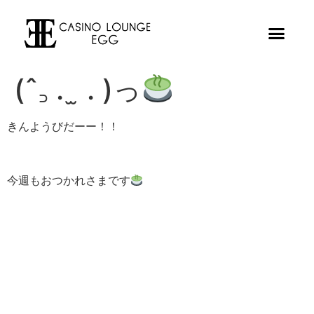
(ˆ꜆ . ̫ . )っ
きんようびだーー！！
今週もおつかれさまです