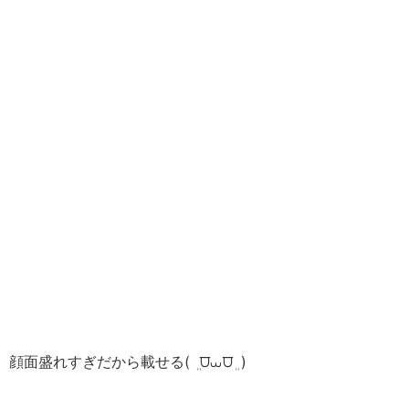
顔面盛れすぎだから載せる( ܸ ⩌⩊⩌ ܸ )