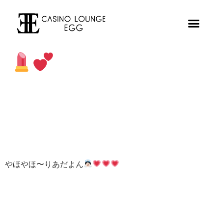
やほやほ〜りあだよん