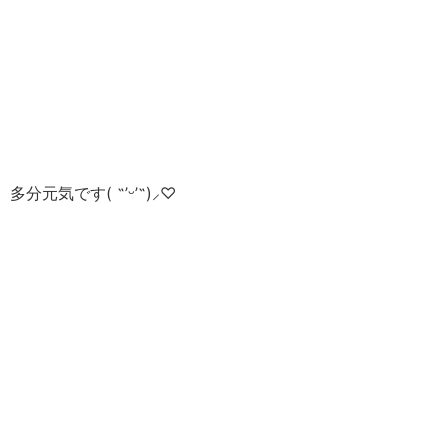
多分元気です( ˶’ᵕ’˶)⸝‪‪‎♡