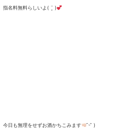
指名料無料らしいよ( ¨̮ )
今日も無理をせずお酒かちこみます
᷇ᵕ ᷆ )