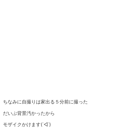
ちなみに自撮りは家出る５分前に撮った
だいぶ背景汚かったから
モザイクかけます(˙◁˙)