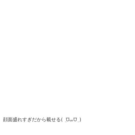
顔面盛れすぎだから載せる( ܸ ⩌⩊⩌ ܸ )