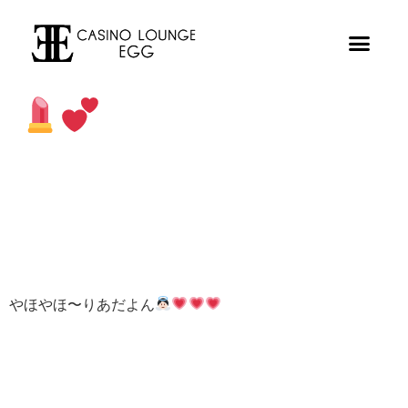
やほやほ〜りあだよん