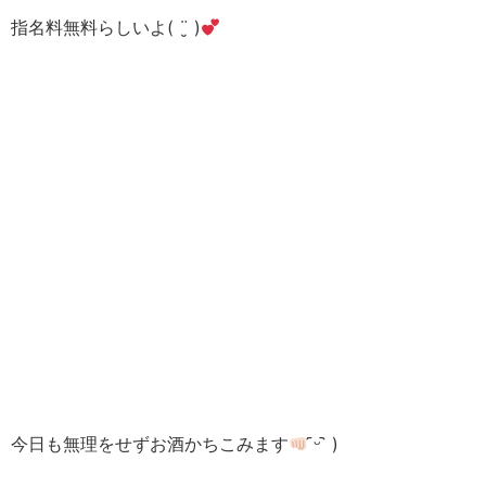
指名料無料らしいよ( ¨̮ )
今日も無理をせずお酒かちこみます
᷇ᵕ ᷆ )