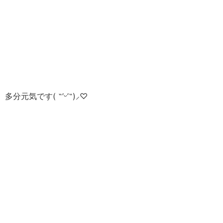
多分元気です( ˶’ᵕ’˶)⸝‪‪‎♡