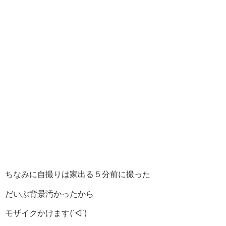
ちなみに自撮りは家出る５分前に撮った
だいぶ背景汚かったから
モザイクかけます(˙◁˙)