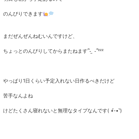
のんびりできます
まだぜんぜんねむいんですけど、
ちょっとのんびりしてからまたねます՞֊ ̫ ֊՞ᶻᶻᶻ
やっぱり1日くらい予定入れない日作るべきだけど
苦手なんよね
けどたくさん寝れないと無理なタイプなんです( •︠-•︡ )