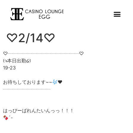
♡2/14♡
♡┈┈┈┈┈┈┈┈┈┈┈┈┈┈┈♡
꒰ঌ本日出勤໒꒱
19-23
お待ちしております~~
❤︎
┈┈┈┈┈┈┈┈┈┈
はっぴーばれんたいんっっ！！！
´-