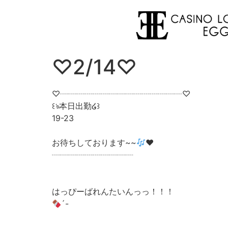
♡2/14♡
♡┈┈┈┈┈┈┈┈┈┈┈┈┈┈┈♡
꒰ঌ本日出勤໒꒱
19-23
お待ちしております~~
❤︎
┈┈┈┈┈┈┈┈┈┈
はっぴーばれんたいんっっ！！！
´-