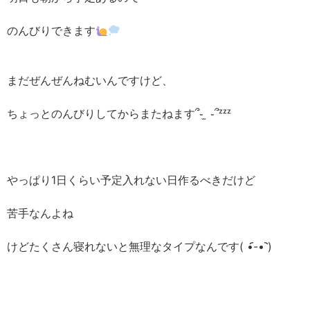
のんびりできます
まだぜんぜんねむいんですけど、
ちょっとのんびりしてからまたねます՞֊ ̫ ֊՞ᶻᶻᶻ
やっぱり1日くらい予定入れない日作るべきだけど
苦手なんよね
けどたくさん寝れないと無理なタイプなんです( •︠-•︡ )