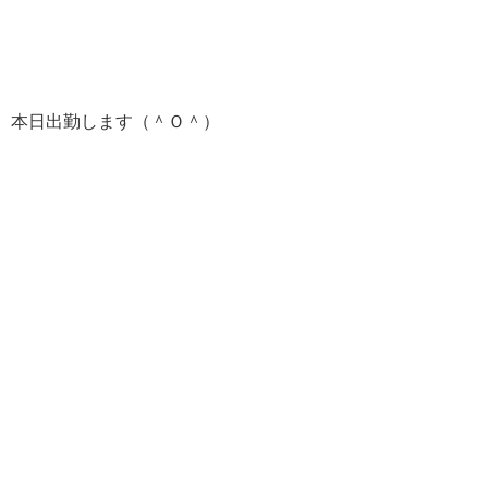
本日出勤します（＾Ｏ＾）