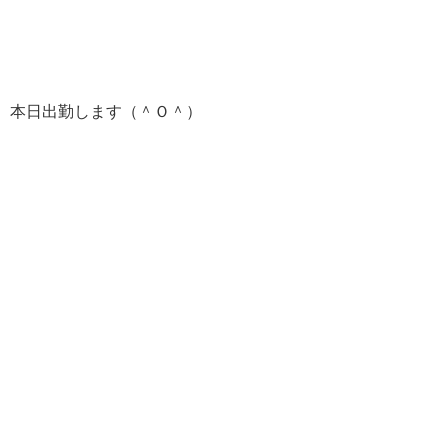
本日出勤します（＾Ｏ＾）