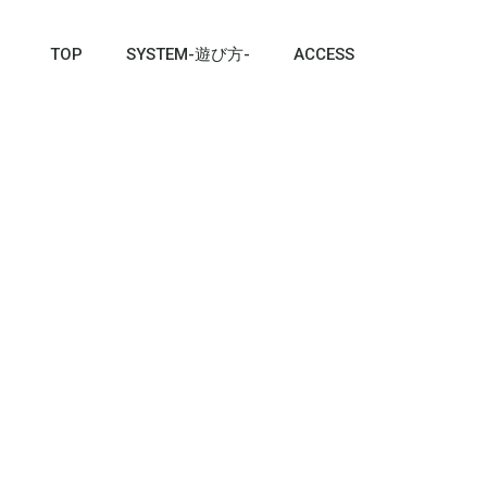
TOP
SYSTEM-遊び方-
ACCESS