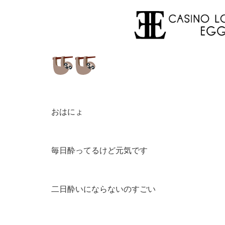
おはにょ
毎日酔ってるけど元気です
二日酔いにならないのすごい