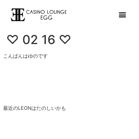
♡ 02 16 ♡
こんばんはゆのです
最近のLEONはたのしいかも