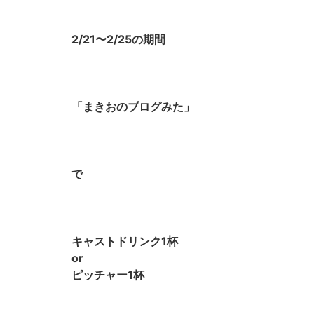
2/21〜2/25の期間
「まきおのブログみた」
で
キャストドリンク1杯
or
ピッチャー1杯