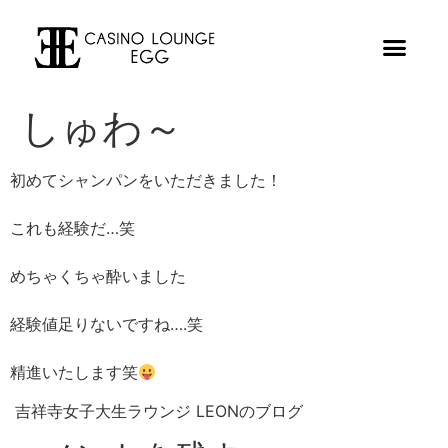
しゅわ～
初めてシャンパンをいただきました！
これも経験だ…笑
めちゃくちゃ酔いました
経験値足りないですね….笑
精進いたします笑
吉祥寺女子大生ラウンジ LEONのブログ