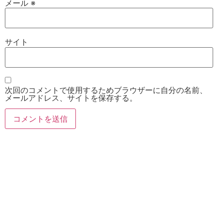
メール
※
サイト
次回のコメントで使用するためブラウザーに自分の名前、
メールアドレス、サイトを保存する。
お電話
Twitter
Instagram