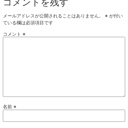
コメントを残す
メールアドレスが公開されることはありません。
※
が付い
ている欄は必須項目です
コメント
※
名前
※