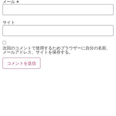
メール
※
サイト
次回のコメントで使用するためブラウザーに自分の名前、
メールアドレス、サイトを保存する。
お電話
Twitter
Instagram