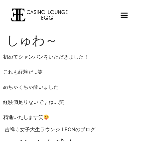
しゅわ～
初めてシャンパンをいただきました！
これも経験だ…笑
めちゃくちゃ酔いました
経験値足りないですね….笑
精進いたします笑
吉祥寺女子大生ラウンジ LEONのブログ