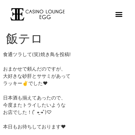
飯テロ
食通ツラして(笑)焼き鳥を投稿!
おまかせで頼んだのですが、
大好きな砂肝とササミがあって
ラッキー✌️でした❤︎
日本酒も揃えてあったので、
今度またトライしたいような
お店でした！( ͒ •·̫• ͒)♡
本日もお待ちしております❤︎