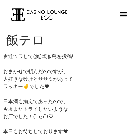
飯テロ
食通ツラして(笑)焼き鳥を投稿!
おまかせで頼んだのですが、
大好きな砂肝とササミがあって
ラッキー✌️でした❤︎
日本酒も揃えてあったので、
今度またトライしたいような
お店でした！( ͒ •·̫• ͒)♡
本日もお待ちしております❤︎