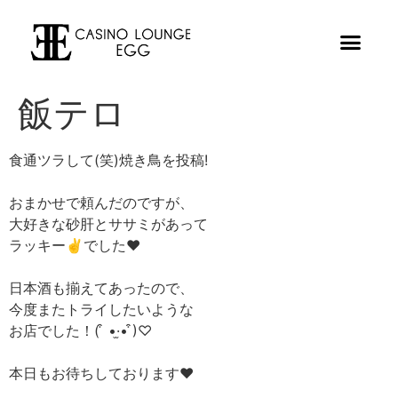
飯テロ
食通ツラして(笑)焼き鳥を投稿!
おまかせで頼んだのですが、
大好きな砂肝とササミがあって
ラッキー✌️でした❤︎
日本酒も揃えてあったので、
今度またトライしたいような
お店でした！( ͒ •·̫• ͒)♡
本日もお待ちしております❤︎