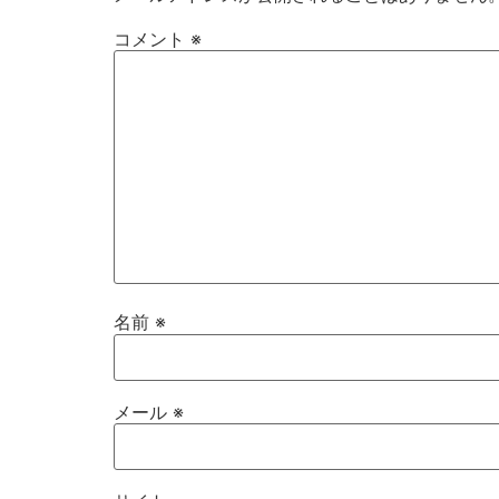
コメント
※
名前
※
メール
※