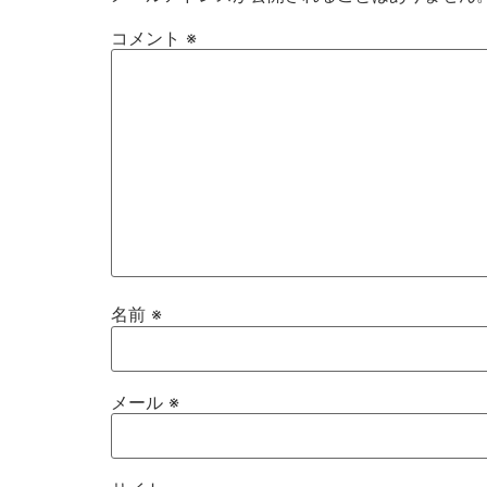
コメント
※
名前
※
メール
※