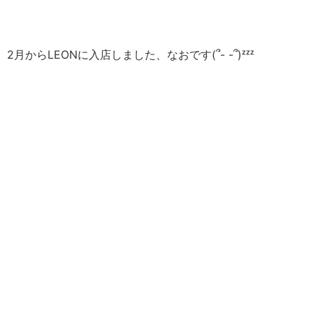
2月からLEONに入店しました、なおです(՞- -՞)‪ᶻᶻᶻ