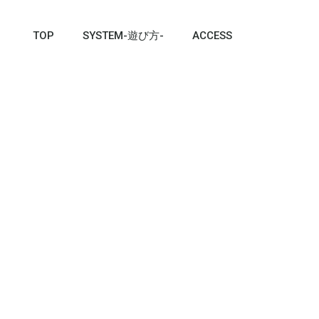
TOP
SYSTEM-遊び方-
ACCESS