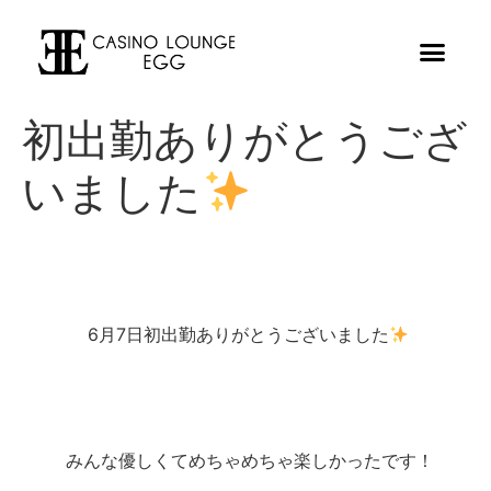
初出勤ありがとうござ
いました
6月7日初出勤ありがとうございました
みんな優しくてめちゃめちゃ楽しかったです！