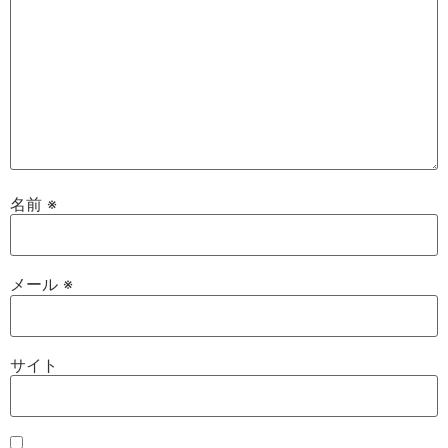
名前
※
メール
※
サイト