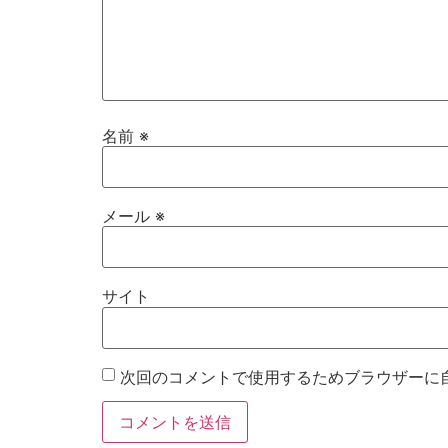
名前
※
メール
※
サイト
次回のコメントで使用するためブラウザーに