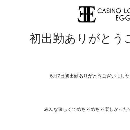
初出勤ありがとう
6月7日初出勤ありがとうございました
みんな優しくてめちゃめちゃ楽しかった