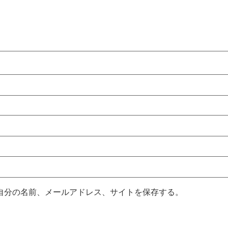
自分の名前、メールアドレス、サイトを保存する。