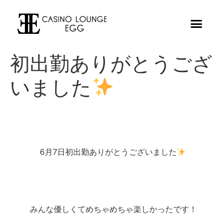
初出勤ありがとうござ
いました
6月7日初出勤ありがとうございました
みんな優しくてめちゃめちゃ楽しかったです！