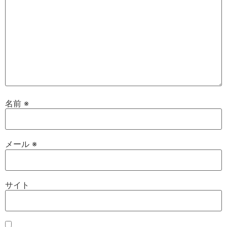
名前
※
メール
※
サイト