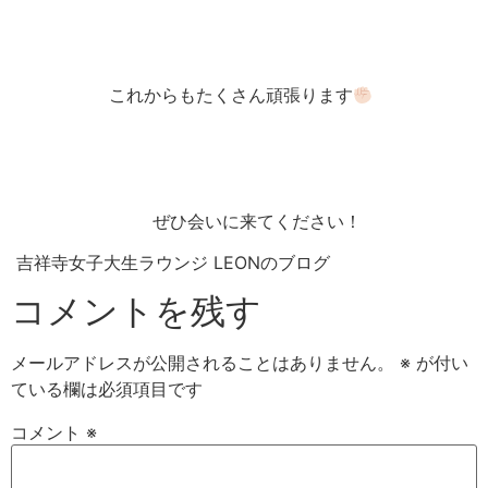
これからもたくさん頑張ります
ぜひ会いに来てください！
吉祥寺女子大生ラウンジ LEONのブログ
コメントを残す
メールアドレスが公開されることはありません。
※
が付い
ている欄は必須項目です
コメント
※