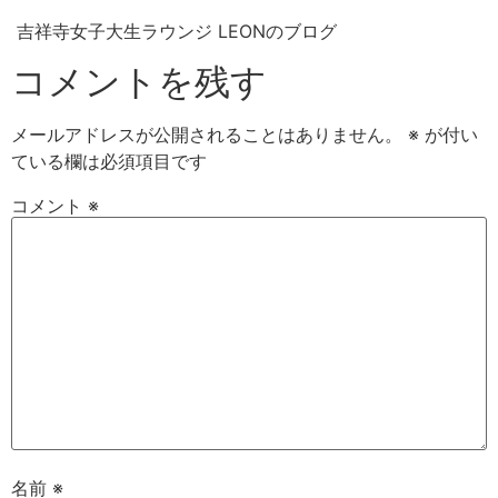
吉祥寺女子大生ラウンジ LEONのブログ
コメントを残す
メールアドレスが公開されることはありません。
※
が付い
ている欄は必須項目です
コメント
※
名前
※