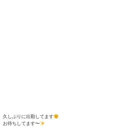
久しぶりに出勤してます
お待ちしてます〜