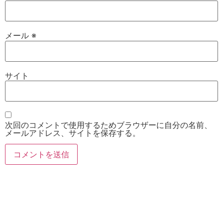
メール
※
サイト
次回のコメントで使用するためブラウザーに自分の名前、
メールアドレス、サイトを保存する。
お電話
Twitter
Instagram