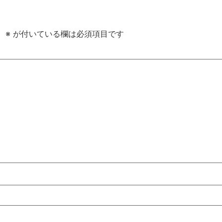
。
※
が付いている欄は必須項目です