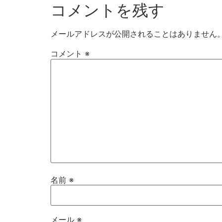
コメントを残す
メールアドレスが公開されることはありません
コメント
※
名前
※
メール
※