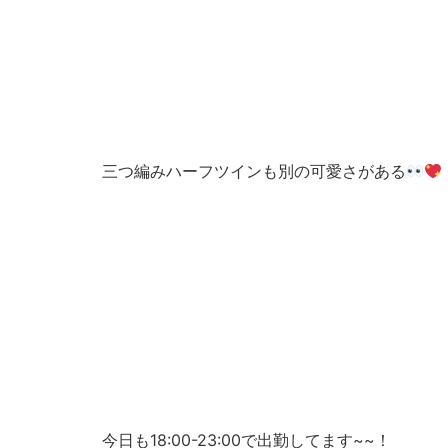
三つ編みハーフツインも別の可愛さがある
今日も18:00-23:00で出勤してます~~！